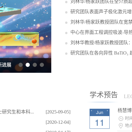
刘林华/杨家跃团队在全介质
研究团队表面声子极化激元增
刘林华/杨家跃教授团队在宽
中心在界面工程调控吸波-导
刘林华教授/杨家跃教授团队
研究团队在各向异性 BaTiO
研究团队表面声子极化激元增强面内热导率领取
学术预告
LE
杨慧博士：M
Jun
研究生和本科...
[2025-09-05]
11
时间
[2020-12-04]
地